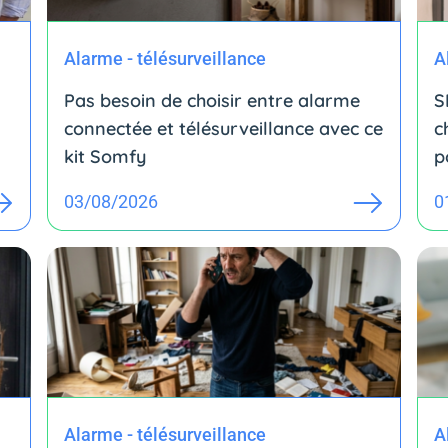
Alarme - télésurveillance
A
Pas besoin de choisir entre alarme
S
connectée et télésurveillance avec ce
c
kit Somfy
p
03/08/2026
0
Alarme - télésurveillance
A