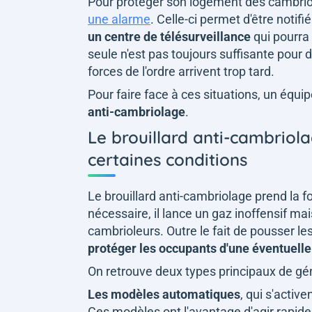
Pour protéger son logement des cambriola
une alarme
. Celle-ci permet d'être notif
un centre de télésurveillance
qui pourra 
seule n'est pas toujours suffisante pour 
forces de l'ordre arrivent trop tard.
Pour faire face à ces situations, un équi
anti-cambriolage
.
Le brouillard anti-cambriol
certaines conditions
Le brouillard anti-cambriolage prend la fo
nécessaire, il lance un gaz inoffensif mais
cambrioleurs. Outre le fait de pousser les
protéger les occupants d'une éventuell
On retrouve deux types principaux de gén
Les modèles automatiques
, qui s'acti
Ces modèles ont l'avantage d'agir rapide