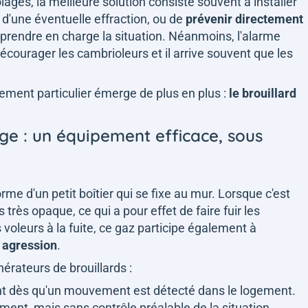
ges, la meilleure solution consiste souvent à installer
ié d'une éventuelle effraction, ou de
prévenir directement
prendre en charge la situation. Néanmoins, l'alarme
décourager les cambrioleurs et il arrive souvent que les
pement particulier émerge de plus en plus :
le brouillard
age : un équipement efficace, sous
rme d'un petit boîtier qui se fixe au mur. Lorsque c'est
 très opaque, ce qui a pour effet de faire fuir les
 voleurs à la fuite, ce gaz participe également à
e agression
.
érateurs de brouillards :
vent dès qu'un mouvement est détecté dans le logement.
ment, mais sans contrôle préalable de la situation.