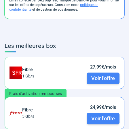
Email collecté par DegroupTest, marque de Bemove, pour vous informer
sur les offres des opérateurs. Consultez notre
politique de
confidentialité
et de gestion de vos données.
Les meilleures box
27,99€/mois
Fibre
1 Gb/s
Voir l'offre
Frais d'activation remboursés
24,99€/mois
Fibre
5 Gb/s
Voir l'offre