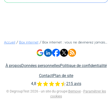
Accueil
/
Box internet
/
Box internet : vous ne devinerez jamais quel est l'opérateur internet le plus cher du marché
À propos
Données personnelles
Politique de confidentialité
Contact
Plan de site
4,8
215 avis
© DegroupTest 2026 - un site du groupe
Bemove
-
Paramétrer les
cookies