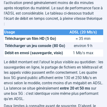
l'activation prend généralement moins de dix minutes
après réception du matériel. Le saut de performance face à
l'ADSL est considérable. Le tableau ci-dessous traduit
l'écart de débit en temps concret, à pleine vitesse théorique
:
Usage
ADSL (20 Mb/s)
Télécharger un film HD (5 Go)
≈ 35 min
Télécharger un jeu console (80 Go)
environ 9 h
Débit en envoi (sauvegarde, visio)
1 Mb/s max
j
Le débit montant est l'atout le plus visible au quotidien : les
sauvegardes en ligne, le partage de fichiers en télétravail et
les appels vidéo passent enfin correctement. Les quatre
box 5G grand public affichent entre 130 et 250 Mb/s en
envoi selon le modèle, contre moins d'un mégabit en ADSL.
La latence se situe généralement
entre 20 et 50 ms
sur
une box 5G : c'est identique voire même plus performant
qu'en ADSL.
Deux limites à connaître avant de souscrire. D'abord, le