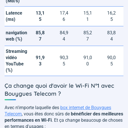
(Mb/s)
Latence
13,1
17,4
15,1
16,2
(ms)
5
6
1
5
navigation
85,8
84,9
85,2
83,8
web (%)
7
4
7
4
Streaming
vidéo
91,9
90,3
91,0
90,0
YouTube
3
5
0
5
(%)
Ça change quoi d'avoir le Wi-Fi N°1 avec
Bouygues Telecom ?
Avec n'importe laquelle des
box internet de Bouygues
Telecom
, vous êtes donc sûrs de
bénéficier des meilleures
performances en Wi-Fi
. Et ça change beaucoup de choses
en termes d'usages :