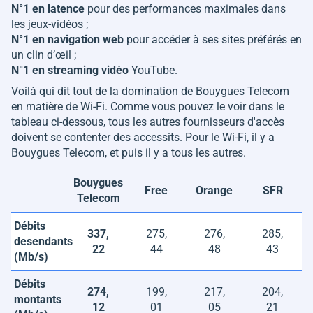
N°1 en latence
pour des performances maximales dans
les jeux-vidéos ;
N°1 en navigation web
pour accéder à ses sites préférés en
un clin d’œil ;
N°1 en streaming vidéo
YouTube.
Voilà qui dit tout de la domination de Bouygues Telecom
en matière de Wi-Fi. Comme vous pouvez le voir dans le
tableau ci-dessous, tous les autres fournisseurs d'accès
doivent se contenter des accessits. Pour le Wi-Fi, il y a
Bouygues Telecom, et puis il y a tous les autres.
Bouygues
Free
Orange
SFR
Telecom
Débits
337,
275,
276,
285,
desendants
22
44
48
43
(Mb/s)
Débits
274,
199,
217,
204,
montants
12
01
05
21