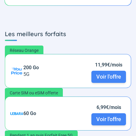
Les meilleurs forfaits
Réseau Orange
11,99€/mois
200 Go
5G
Voir l'offre
Carte SIM ou eSIM offerte
6,99€/mois
60 Go
Voir l'offre
Pendant 1 an puis Forfait Free 5G