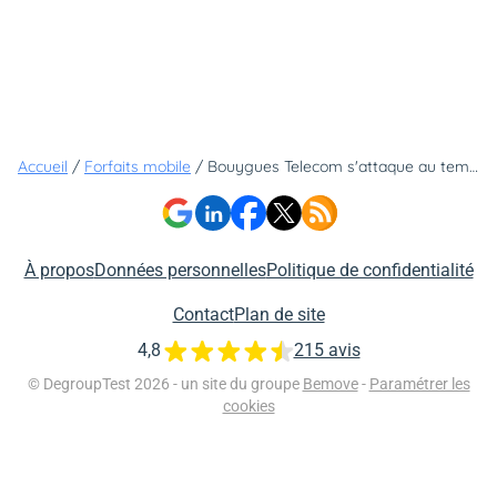
Accueil
/
Forfaits mobile
/
Bouygues Telecom s'attaque au temps d'écran des jeunes avec une nouvelle offre de contrôle parental
À propos
Données personnelles
Politique de confidentialité
Contact
Plan de site
4,8
215 avis
© DegroupTest 2026 - un site du groupe
Bemove
-
Paramétrer les
cookies