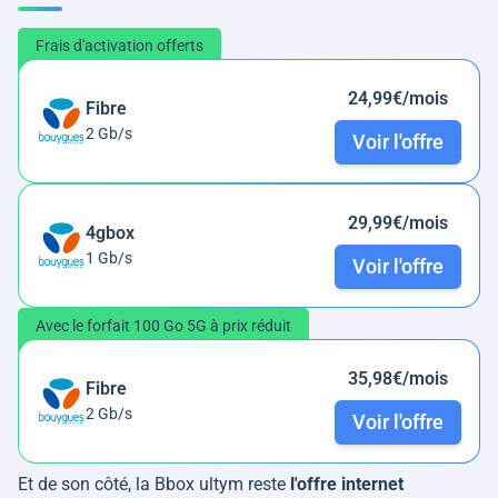
Frais d'activation offerts
24,99€/mois
Fibre
2 Gb/s
Voir l'offre
29,99€/mois
4gbox
1 Gb/s
Voir l'offre
Avec le forfait 100 Go 5G à prix réduit
35,98€/mois
Fibre
2 Gb/s
Voir l'offre
Et de son côté, la Bbox ultym reste
l'offre internet