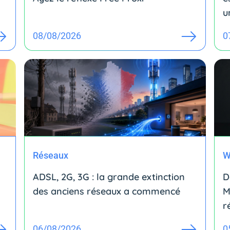
u
08/08/2026
0
Réseaux
W
ADSL, 2G, 3G : la grande extinction
D
des anciens réseaux a commencé
M
r
06/08/2026
0