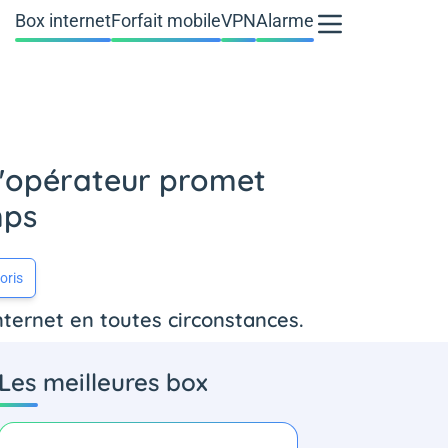
Box internet
Forfait mobile
VPN
Alarme
l'opérateur promet
mps
oris
nternet en toutes circonstances.
Les meilleures box