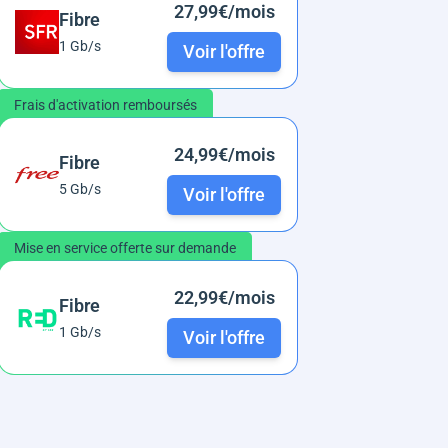
27,99€/mois
Fibre
1 Gb/s
Voir l'offre
Frais d'activation remboursés
24,99€/mois
Fibre
5 Gb/s
Voir l'offre
Mise en service offerte sur demande
22,99€/mois
Fibre
1 Gb/s
Voir l'offre