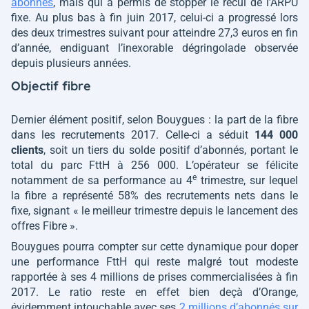
abonnés
, mais qui a permis de stopper le recul de l’ARPU
fixe. Au plus bas à fin juin 2017, celui-ci a progressé lors
des deux trimestres suivant pour atteindre 27,3 euros en fin
d’année, endiguant l’inexorable dégringolade observée
depuis plusieurs années.
Objectif fibre
Dernier élément positif, selon Bouygues : la part de la fibre
dans les recrutements 2017. Celle-ci a séduit
144 000
clients
, soit un tiers du solde positif d’abonnés, portant le
total du parc FttH à 256 000. L’opérateur se félicite
e
notamment de sa performance au 4
trimestre, sur lequel
la fibre a représenté 58% des recrutements nets dans le
fixe, signant
« le meilleur trimestre depuis le lancement des
offres Fibre »
.
Bouygues pourra compter sur cette dynamique pour doper
une performance FttH qui reste malgré tout modeste
rapportée à ses 4 millions de prises commercialisées à fin
2017. Le ratio reste en effet bien deçà d’Orange,
évidemment intouchable avec ses
2 millions d’abonnés sur