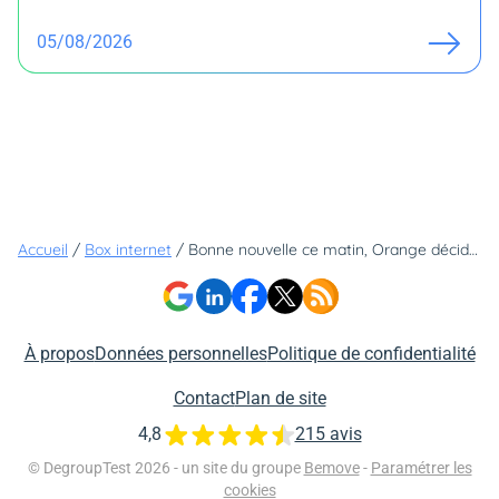
05/08/2026
Accueil
/
Box internet
/
Bonne nouvelle ce matin, Orange décide de renouveler trois box à moins de 30€ (dont deux sans engagement)
À propos
Données personnelles
Politique de confidentialité
Contact
Plan de site
4,8
215 avis
© DegroupTest 2026 - un site du groupe
Bemove
-
Paramétrer les
cookies