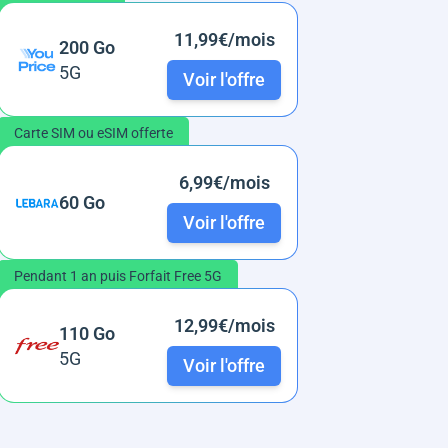
11,99€/mois
200 Go
5G
Voir l'offre
Carte SIM ou eSIM offerte
6,99€/mois
60 Go
Voir l'offre
Pendant 1 an puis Forfait Free 5G
12,99€/mois
110 Go
5G
Voir l'offre