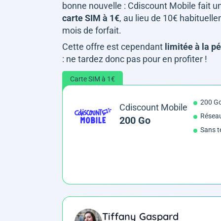
bonne nouvelle : Cdiscount Mobile fait 
carte SIM à 1€
, au lieu de 10€ habituell
mois de forfait.
Cette offre est cependant
limitée à la p
: ne tardez donc pas pour en profiter !
Carte SIM à 1€
200 G
Cdiscount Mobile
Résea
200 Go
Sans t
Tiffany Gaspard