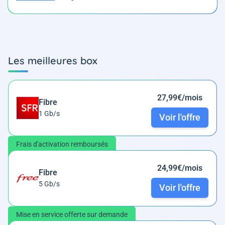
Les meilleures box
27,99€/mois
Fibre
1 Gb/s
Voir l'offre
Frais d'activation remboursés
24,99€/mois
Fibre
5 Gb/s
Voir l'offre
Mise en service offerte sur demande