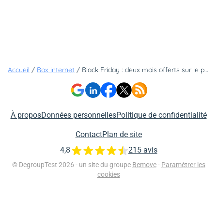
Accueil
/
Box internet
/
Black Friday : deux mois offerts sur le plus grand et le meilleur réseau fibre !
À propos
Données personnelles
Politique de confidentialité
Contact
Plan de site
4,8
215 avis
© DegroupTest 2026 - un site du groupe
Bemove
-
Paramétrer les
cookies