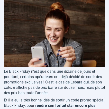
Le Black Friday n'est que dans une dizaine de jours et
pourtant, certains opérateurs ont déjà décidé de sortir des
promotions exclusives ! C'est le cas de Lebara qui, de son
côté, n'affiche pas de prix barré sur douze mois, mais plutôt
des prix bas toute l'année.
Et il a eu la très bonne idée de sortir un code promo spécial
Black Friday, pour
rendre son forfait star encore plus