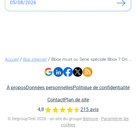
05/08/2026
Accueil
/
Box internet
/
Bbox must ou Série spéciale Bbox ? On départage ces deux offres Bouygues Telecom
À propos
Données personnelles
Politique de confidentialité
Contact
Plan de site
4,8
215 avis
© DegroupTest 2026 - un site du groupe
Bemove
-
Paramétrer les
cookies