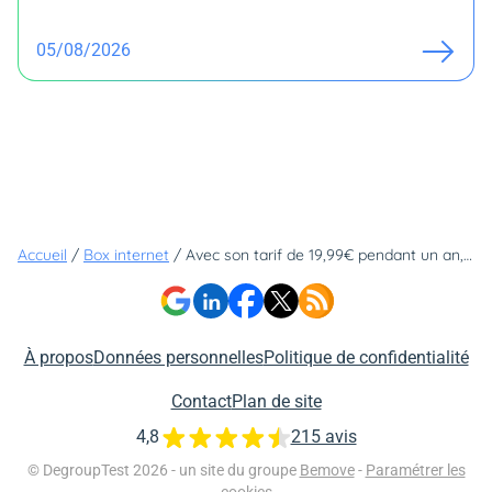
05/08/2026
Accueil
/
Box internet
/
Avec son tarif de 19,99€ pendant un an, puis 32,99€/mois, la Bbox Fit vaut-elle encore le coup ?
À propos
Données personnelles
Politique de confidentialité
Contact
Plan de site
4,8
215 avis
© DegroupTest 2026 - un site du groupe
Bemove
-
Paramétrer les