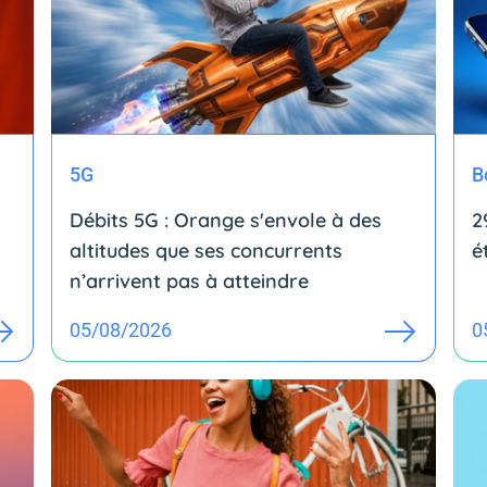
5G
B
Débits 5G : Orange s'envole à des
2
altitudes que ses concurrents
é
n’arrivent pas à atteindre
05/08/2026
0