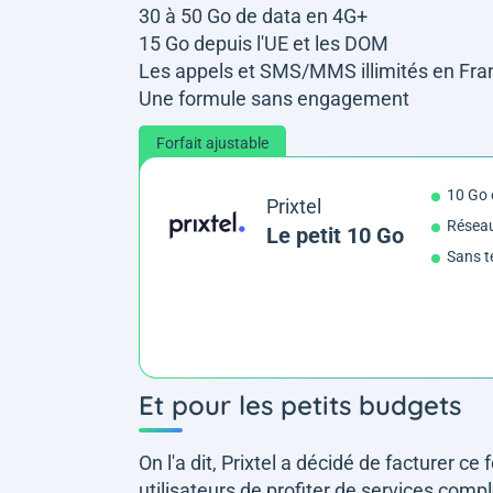
30 à 50 Go de data en 4G+
15 Go depuis l'UE et les DOM
Les appels et SMS/MMS illimités en Fran
Une formule sans engagement
Forfait ajustable
10 Go
Prixtel
Résea
Le petit 10 Go
Sans t
Et pour les petits budgets
On l'a dit, Prixtel a décidé de facturer ce
utilisateurs de profiter de services comp