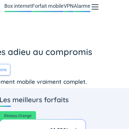
Box internet
Forfait mobile
VPN
Alarme
tes adieu au compromis
oris
nement mobile vraiment complet.
Les meilleurs forfaits
Réseau Orange