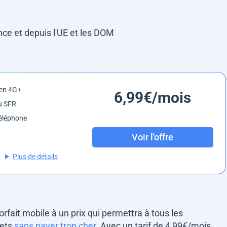
ce et depuis l'UE et les DOM
 en 4G+
6,99€/mois
u SFR
éléphone
Voir l'offre
Plus de détails
 forfait mobile à un prix qui permettra à tous les
lets
sans payer trop cher
. Avec un tarif de 4,99€/mois