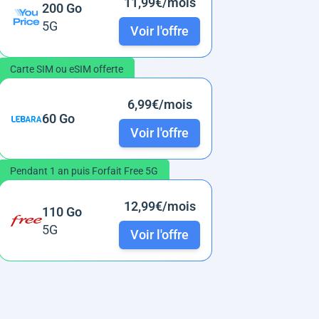
11,99€/mois
200 Go
5G
Voir l'offre
Carte SIM ou eSIM offerte
6,99€/mois
60 Go
Voir l'offre
Pendant 1 an puis Forfait Free 5G
12,99€/mois
110 Go
5G
Voir l'offre