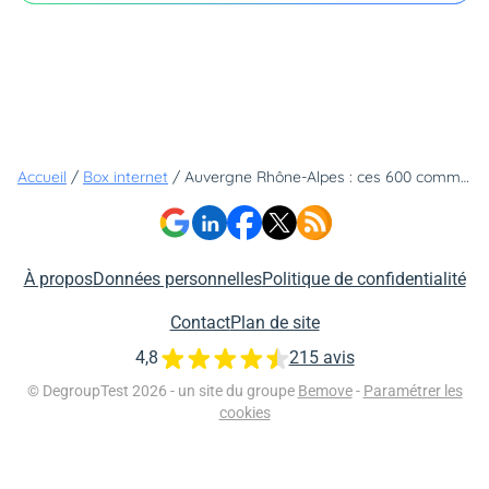
Accueil
/
Box internet
/
Auvergne Rhône-Alpes : ces 600 communes qui n'ont toujours pas la fibre
À propos
Données personnelles
Politique de confidentialité
Contact
Plan de site
4,8
215 avis
© DegroupTest 2026 - un site du groupe
Bemove
-
Paramétrer les
cookies