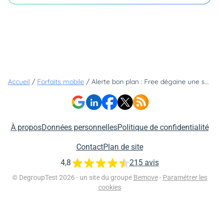
Accueil
/
Forfaits mobile
/
Alerte bon plan : Free dégaine une série limitée de Noël avec 140 Go de 5G
À propos
Données personnelles
Politique de confidentialité
Contact
Plan de site
4,8
215 avis
© DegroupTest 2026 - un site du groupe
Bemove
-
Paramétrer les
cookies