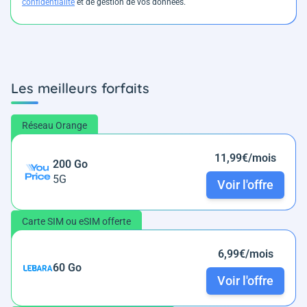
confidentialité
et de gestion de vos données.
Les meilleurs forfaits
Réseau Orange
11,99€/mois
200 Go
5G
Voir l'offre
Carte SIM ou eSIM offerte
6,99€/mois
60 Go
Voir l'offre