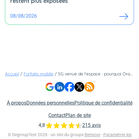
restent plus exposées
08/08/2026
Accueil
/
Forfaits mobile
/
5G venue de l'espace : pourquoi Orange, SFR, Bouygues Telecom et Free sont-ils en danger ?
À propos
Données personnelles
Politique de confidentialité
Contact
Plan de site
4,8
215 avis
© DegroupTest 2026 - un site du groupe
Bemove
-
Paramétrer les