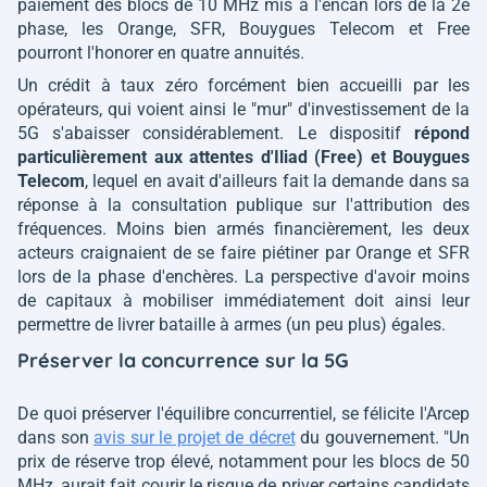
paiement des blocs de 10 MHz mis à l'encan lors de la 2e
phase, les Orange, SFR, Bouygues Telecom et Free
pourront l'honorer en quatre annuités.
Un crédit à taux zéro forcément bien accueilli par les
opérateurs, qui voient ainsi le "mur" d'investissement de la
5G s'abaisser considérablement. Le dispositif
répond
particulièrement aux attentes d'Iliad (Free) et Bouygues
Telecom
, lequel en avait d'ailleurs fait la demande dans sa
réponse à la consultation publique sur l'attribution des
fréquences. Moins bien armés financièrement, les deux
acteurs craignaient de se faire piétiner par Orange et SFR
lors de la phase d'enchères. La perspective d'avoir moins
de capitaux à mobiliser immédiatement doit ainsi leur
permettre de livrer bataille à armes (un peu plus) égales.
Préserver la concurrence sur la 5G
De quoi préserver l'équilibre concurrentiel, se félicite l'Arcep
dans son
avis sur le projet de décret
du gouvernement.
"Un
prix de réserve trop élevé, notamment pour les blocs de 50
MHz, aurait fait courir le risque de priver certains candidats