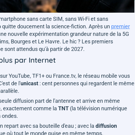
 smartphone sans carte SIM, sans Wi-Fi et sans
quitte doucement la science-fiction. Après un
premier
 une nouvelle expérimentation grandeur nature de la 5G
ims, Bourges et Le Havre. Le hic ? Les premiers
 sont attendus qu'à partir de 2027.
plus par Internet
 sur YouTube, TF1+ ou France.tv, le réseau mobile vous
'est de l'
unicast
: cent personnes qui regardent le même
arallèle.
seule diffusion part de l'antenne et arrive en même
ne, exactement comme la
TNT
(la télévision numérique
s ondes.
n repart avec sa bouteille d'eau ; avec la
diffusion
ique où tout le monde puise en même temps.