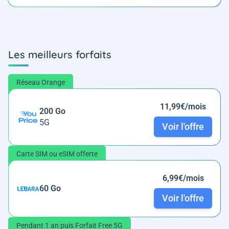
Les meilleurs forfaits
Réseau Orange
11,99€/mois
200 Go
5G
Voir l'offre
Carte SIM ou eSIM offerte
6,99€/mois
60 Go
Voir l'offre
Pendant 1 an puis Forfait Free 5G