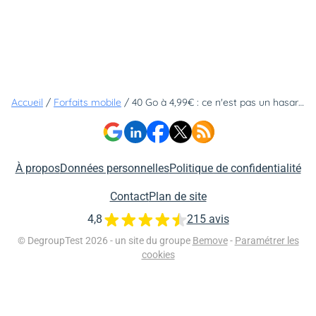
Accueil
/
Forfaits mobile
/
40 Go à 4,99€ : ce n'est pas un hasard si cette vente privée vient d'être prolongée
À propos
Données personnelles
Politique de confidentialité
Contact
Plan de site
4,8
215 avis
© DegroupTest 2026 - un site du groupe
Bemove
-
Paramétrer les
cookies