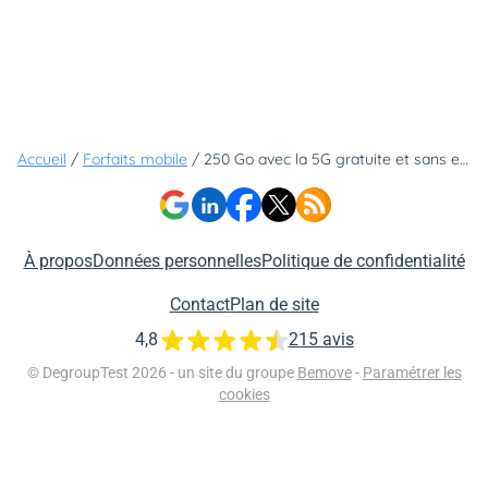
Accueil
/
Forfaits mobile
/
250 Go avec la 5G gratuite et sans engagement à prix tout doux ? Il n'y a que Lyca Mobile pour faire ça...
À propos
Données personnelles
Politique de confidentialité
Contact
Plan de site
4,8
215 avis
© DegroupTest 2026 - un site du groupe
Bemove
-
Paramétrer les
cookies