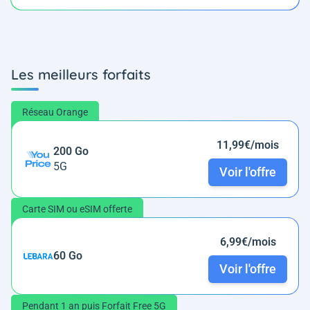
Les meilleurs forfaits
Réseau Orange
11,99€/mois
200 Go
5G
Voir l'offre
Carte SIM ou eSIM offerte
6,99€/mois
60 Go
Voir l'offre
Pendant 1 an puis Forfait Free 5G