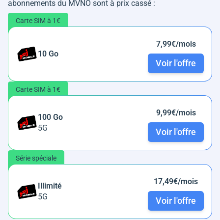
abonnements du MVNO sont à prix cassé :
Carte SIM à 1€
7,99€/mois
10 Go
Voir l'offre
Carte SIM à 1€
9,99€/mois
100 Go
5G
Voir l'offre
Série spéciale
17,49€/mois
Illimité
5G
Voir l'offre