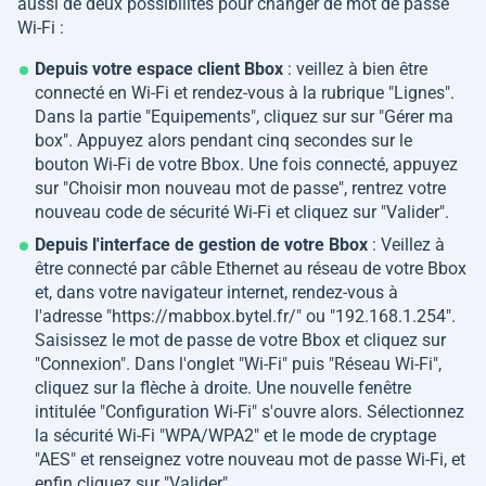
aussi de deux possibilités pour changer de mot de passe
Wi-Fi :
Depuis votre espace client Bbox
: veillez à bien être
connecté en Wi-Fi et rendez-vous à la rubrique "Lignes".
Dans la partie "Equipements", cliquez sur sur "Gérer ma
box". Appuyez alors pendant cinq secondes sur le
bouton Wi-Fi de votre Bbox. Une fois connecté, appuyez
sur "Choisir mon nouveau mot de passe", rentrez votre
nouveau code de sécurité Wi-Fi et cliquez sur "Valider".
Depuis l'interface de gestion de votre Bbox
: Veillez à
être connecté par câble Ethernet au réseau de votre Bbox
et, dans votre navigateur internet, rendez-vous à
l'adresse "https://mabbox.bytel.fr/" ou "192.168.1.254".
Saisissez le mot de passe de votre Bbox et cliquez sur
"Connexion". Dans l'onglet "Wi-Fi" puis "Réseau Wi-Fi",
cliquez sur la flèche à droite. Une nouvelle fenêtre
intitulée "Configuration Wi-Fi" s'ouvre alors. Sélectionnez
la sécurité Wi-Fi "WPA/WPA2" et le mode de cryptage
"AES" et renseignez votre nouveau mot de passe Wi-Fi, et
enfin cliquez sur "Valider".