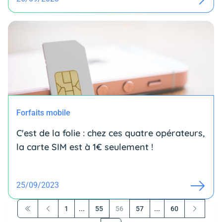
Forfaits mobile
C'est de la folie : chez ces quatre opérateurs,
la carte SIM est à 1€ seulement !
25/09/2023
1
...
55
56
57
...
60
Première page
Précédent
Suivant