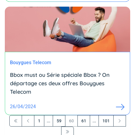
Bouygues Telecom
Bbox must ou Série spéciale Bbox ? On
départage ces deux offres Bouygues
Telecom
26/04/2024
1
...
59
60
61
...
101
Première page
Précédent
Suivant
Dernière page