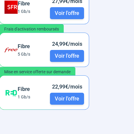
27,99€/mois
Fibre
1 Gb/s
Voir l'offre
Frais d'activation remboursés
24,99€/mois
Fibre
5 Gb/s
Voir l'offre
Mise en service offerte sur demande
22,99€/mois
Fibre
1 Gb/s
Voir l'offre