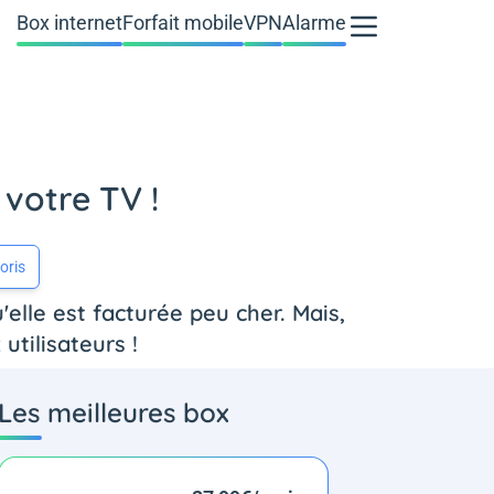
Box internet
Forfait mobile
VPN
Alarme
 votre TV !
oris
'elle est facturée peu cher. Mais,
utilisateurs !
Les meilleures box