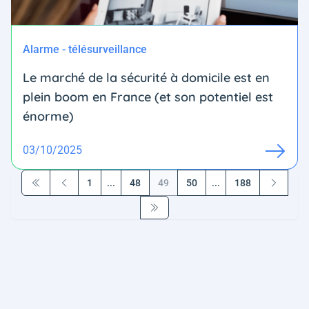
Alarme - télésurveillance
Le marché de la sécurité à domicile est en
plein boom en France (et son potentiel est
énorme)
03/10/2025
1
...
48
49
50
...
188
Première page
Précédent
Suivant
Dernière page