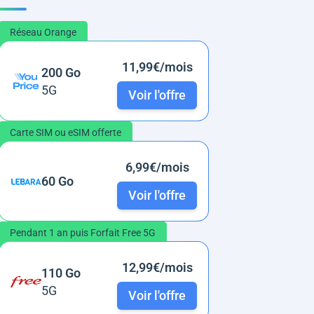
Réseau Orange
11,99€/mois
200 Go
5G
Voir l'offre
Carte SIM ou eSIM offerte
6,99€/mois
60 Go
Voir l'offre
Pendant 1 an puis Forfait Free 5G
12,99€/mois
110 Go
5G
Voir l'offre