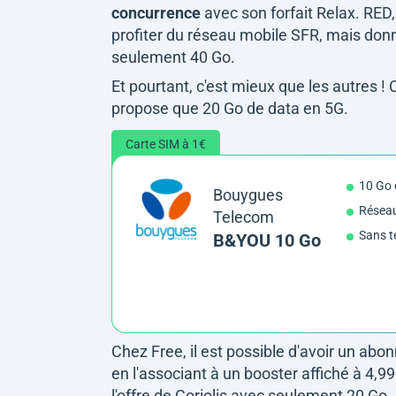
concurrence
avec son forfait Relax. RED
profiter du réseau mobile SFR, mais don
seulement 40 Go.
Et pourtant, c'est mieux que les autres 
propose que 20 Go de data en 5G.
Carte SIM à 1€
10 Go
Bouygues
Résea
Telecom
Sans t
B&YOU 10 Go
Chez Free, il est possible d'avoir un abo
en l'associant à un booster affiché à 4,9
l'offre de Coriolis avec seulement 20 Go.