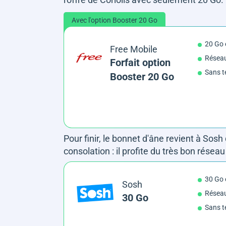
Avec l'option Booster 20 Go
20 Go
Free Mobile
Réseau
Forfait option
Sans t
Booster 20 Go
Pour finir, le bonnet d'âne revient à Sos
consolation : il profite du très bon résea
30 Go
Sosh
Résea
30 Go
Sans t