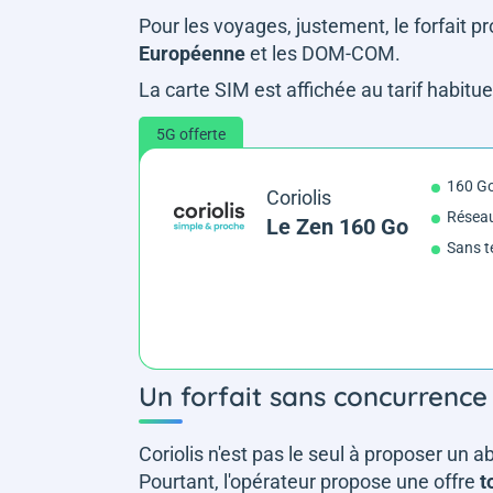
Pour les voyages, justement, le forfait 
Européenne
et les DOM-COM.
La carte SIM est affichée au tarif habit
5G offerte
160 G
Coriolis
Résea
Le Zen 160 Go
Sans t
Un forfait sans concurrence
Coriolis n'est pas le seul à proposer un
Pourtant, l'opérateur propose une offre
t