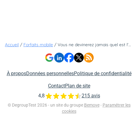
Accueil
/
Forfaits mobile
/
Vous ne devinerez jamais quel est l'opérateur qui propose le forfait 5G 250 Go le moins cher du marché
À propos
Données personnelles
Politique de confidentialité
Contact
Plan de site
4,8
215 avis
© DegroupTest 2026 - un site du groupe
Bemove
-
Paramétrer les
cookies