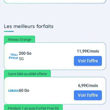
Les meilleurs forfaits
Réseau Orange
11,99€/mois
200 Go
5G
Voir l'offre
Carte SIM ou eSIM offerte
6,99€/mois
60 Go
Voir l'offre
Pendant 1 an puis Forfait Free 5G