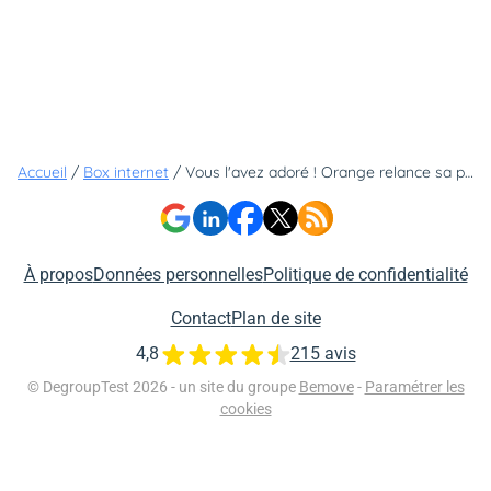
Accueil
/
Box internet
/
Vous l'avez adoré ! Orange relance sa promo avec deux mois d'abonnement offerts sur sa box fibre à moins de 20€
À propos
Données personnelles
Politique de confidentialité
Contact
Plan de site
4,8
215 avis
© DegroupTest 2026 - un site du groupe
Bemove
-
Paramétrer les
cookies