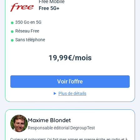
Free Mobile
Free 5G+
350 Go en 5G
Réseau Free
Sans téléphone
19,99€/mois
Voir l'offre
Plus de détails
Maxime Blondet
Responsable éditorial DegroupTest
Curieux et polyvalent, j’ai fait mes armes en presse écrite, en radio et à