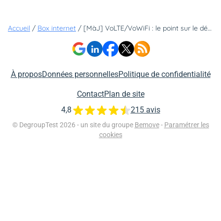
Accueil
/
Box internet
/
[MàJ] VoLTE/VoWiFi : le point sur le déploiement chez les opérateurs
À propos
Données personnelles
Politique de confidentialité
Contact
Plan de site
4,8
215 avis
© DegroupTest 2026 - un site du groupe
Bemove
-
Paramétrer les
cookies