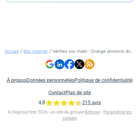
Accueil
/
Box internet
/
Vérifiez vos mails : Orange annonce doubler le débit d'une de ses Livebox pour ses anciens clients
À propos
Données personnelles
Politique de confidentialité
Contact
Plan de site
4,8
215 avis
© DegroupTest 2026 - un site du groupe
Bemove
-
Paramétrer les
cookies