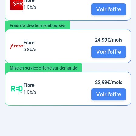
Fibre
1 Gb/s
Voir l'offre
Frais d'activation remboursés
24,99€/mois
Fibre
5 Gb/s
Voir l'offre
Mise en service offerte sur demande
22,99€/mois
Fibre
1 Gb/s
Voir l'offre