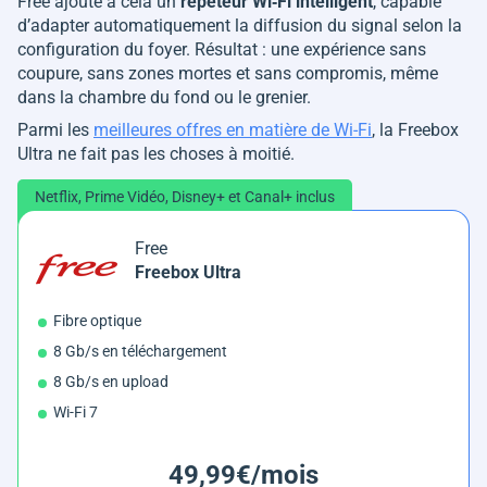
Free ajoute à cela un
répéteur Wi‑Fi intelligent
, capable
d’adapter automatiquement la diffusion du signal selon la
configuration du foyer. Résultat : une expérience sans
coupure, sans zones mortes et sans compromis, même
dans la chambre du fond ou le grenier.
Parmi les
meilleures offres en matière de Wi-Fi
, la Freebox
Ultra ne fait pas les choses à moitié.
Netflix, Prime Vidéo, Disney+ et Canal+ inclus
Free
Freebox Ultra
Fibre optique
8 Gb/s en téléchargement
8 Gb/s en upload
Wi-Fi 7
49,99€/mois