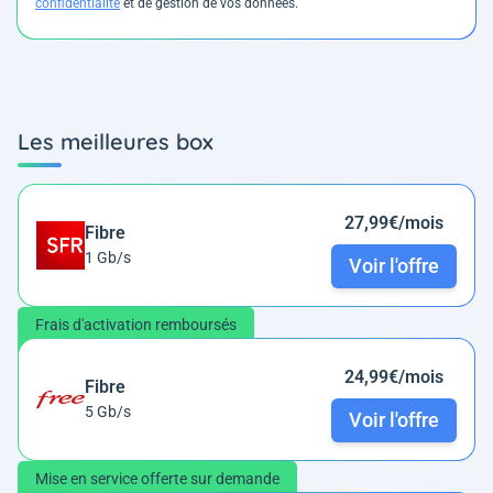
confidentialité
et de gestion de vos données.
Les meilleures box
27,99€/mois
Fibre
1 Gb/s
Voir l'offre
Frais d'activation remboursés
24,99€/mois
Fibre
5 Gb/s
Voir l'offre
Mise en service offerte sur demande