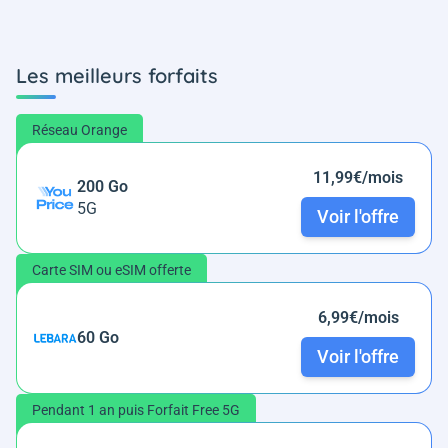
Les meilleurs forfaits
Réseau Orange
11,99€/mois
200 Go
5G
Voir l'offre
Carte SIM ou eSIM offerte
6,99€/mois
60 Go
Voir l'offre
Pendant 1 an puis Forfait Free 5G