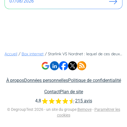
07/08/2026
Accueil
/
Box internet
/
Starlink VS Nordnet : lequel de ces deux fournisseurs d'offre satellite est le plus intéressant ?
À propos
Données personnelles
Politique de confidentialité
Contact
Plan de site
4,8
215 avis
© DegroupTest 2026 - un site du groupe
Bemove
-
Paramétrer les
cookies