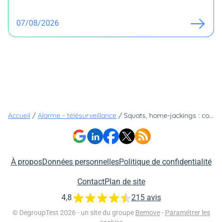
07/08/2026
Accueil
/
Alarme - télésurveillance
/
Squats, home-jackings : comment Verisure s'adapte à ces menaces qui ne cessent de prendre de l'ampleur
À propos
Données personnelles
Politique de confidentialité
Contact
Plan de site
4,8
215 avis
© DegroupTest 2026 - un site du groupe
Bemove
-
Paramétrer les