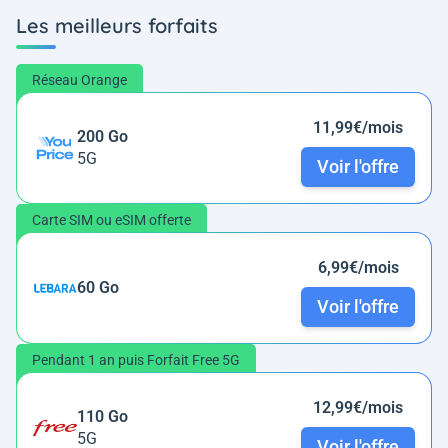
Les meilleurs forfaits
Réseau Orange
11,99€/mois
200 Go
5G
Voir l'offre
Carte SIM ou eSIM offerte
6,99€/mois
60 Go
Voir l'offre
Pendant 1 an puis Forfait Free 5G
12,99€/mois
110 Go
5G
Voir l'offre