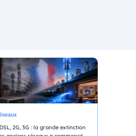
éseaux
DSL, 2G, 3G : la grande extinction
es anciens réseaux a commencé