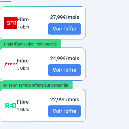
27,99€/mois
Fibre
1 Gb/s
Voir l'offre
Frais d'activation remboursés
24,99€/mois
Fibre
5 Gb/s
Voir l'offre
Mise en service offerte sur demande
22,99€/mois
Fibre
1 Gb/s
Voir l'offre