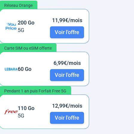
Réseau Orange
11,99€/mois
200 Go
5G
Voir l'offre
Carte SIM ou eSIM offerte
6,99€/mois
60 Go
Voir l'offre
Pendant 1 an puis Forfait Free 5G
12,99€/mois
110 Go
5G
Voir l'offre