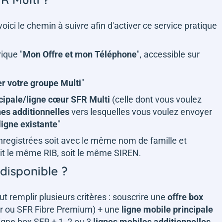
 voici le chemin à suivre afin d'activer ce service pratique
ique "
Mon Offre et mon Téléphone
", accessible sur
r votre groupe Multi
"
ncipale/ligne cœur SFR Multi
(celle dont vous voulez
nes additionnelles
vers lesquelles vous voulez envoyer
ligne existante
"
 enregistrées soit avec le même nom de famille et
oit le même RIB, soit le même SIREN.
 disponible ?
aut remplir plusieurs critères : souscrire une
offre box
r ou SFR Fibre Premium) + une
ligne mobile principale
ligne box SFR + 1, 2 ou 3
lignes mobiles additionnelles