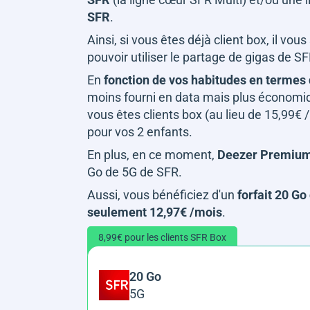
SFR
.
Ainsi, si vous êtes déjà client box, il vou
pouvoir utiliser le partage de gigas de S
En
fonction de vos habitudes en terme
moins fourni en data mais plus économiqu
vous êtes clients box (au lieu de 15,99€ 
pour vos 2 enfants.
En plus, en ce moment,
Deezer Premium 
Go de 5G de SFR.
Aussi, vous bénéficiez d'un
forfait 20 Go
seulement 12,97€ /mois
.
8,99€ pour les clients SFR Box
20 Go
5G