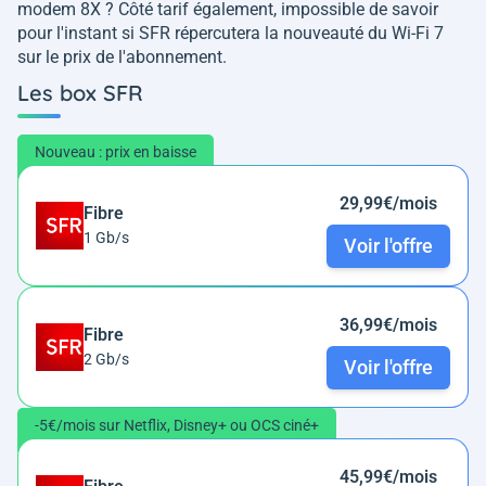
modem 8X ? Côté tarif également, impossible de savoir
pour l'instant si SFR répercutera la nouveauté du Wi-Fi 7
sur le prix de l'abonnement.
Les box SFR
Nouveau : prix en baisse
29,99€/mois
Fibre
1 Gb/s
Voir l'offre
36,99€/mois
Fibre
2 Gb/s
Voir l'offre
-5€/mois sur Netflix, Disney+ ou OCS ciné+
45,99€/mois