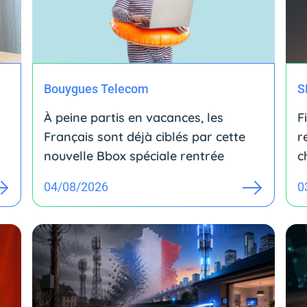
Bouygues Telecom
S
À peine partis en vacances, les
F
Français sont déjà ciblés par cette
r
nouvelle Bbox spéciale rentrée
c
04/08/2026
0