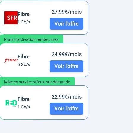
27,99€/mois
Fibre
1 Gb/s
Voir l'offre
Frais d'activation remboursés
24,99€/mois
Fibre
5 Gb/s
Voir l'offre
Mise en service offerte sur demande
22,99€/mois
Fibre
1 Gb/s
Voir l'offre