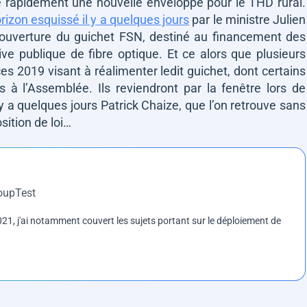
ue rapidement une nouvelle enveloppe pour le THD rural.
rizon esquissé il y a quelques jours
par le ministre Julien
ouverture du guichet FSN, destiné au financement des
ive publique de fibre optique. Et ce alors que plusieurs
s 2019 visant à réalimenter ledit guichet, dont certains
s à l’Assemblée. Ils reviendront par la fenêtre lors de
y a quelques jours Patrick Chaize, que l’on retrouve sans
sition de loi…
roupTest
1, j'ai notamment couvert les sujets portant sur le déploiement de