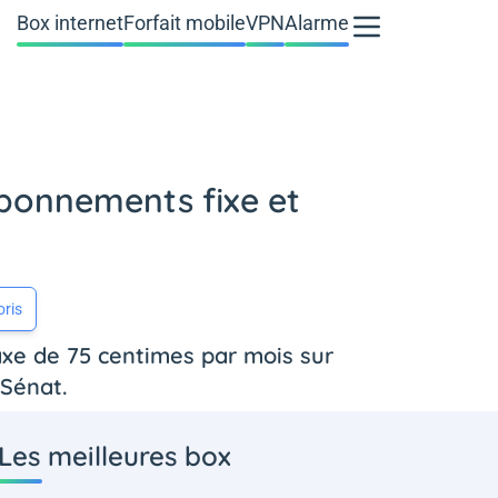
Box internet
Forfait mobile
VPN
Alarme
 abonnements fixe et
oris
taxe de 75 centimes par mois sur
 Sénat.
Les meilleures box