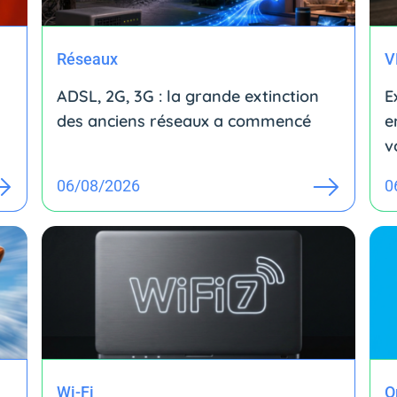
Réseaux
V
ADSL, 2G, 3G : la grande extinction
E
des anciens réseaux a commencé
e
v
06/08/2026
0
Wi-Fi
O