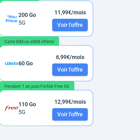
11,99€/mois
200 Go
5G
Voir l'offre
Carte SIM ou eSIM offerte
6,99€/mois
60 Go
Voir l'offre
Pendant 1 an puis Forfait Free 5G
12,99€/mois
110 Go
5G
Voir l'offre