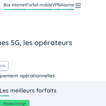
Box internet
Forfait mobile
VPN
Alarme
es 5G, les opérateurs
oris
quement opérationnelles.
Les meilleurs forfaits
Réseau Orange