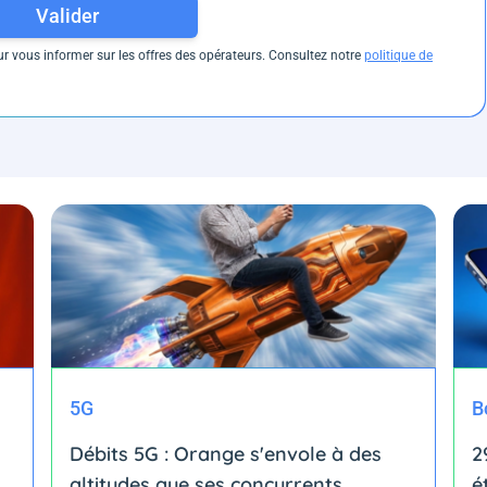
Valider
 vous informer sur les offres des opérateurs. Consultez notre
politique de
5G
B
Débits 5G : Orange s'envole à des
2
altitudes que ses concurrents
é