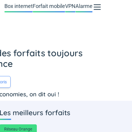
Box internet
Forfait mobile
VPN
Alarme
es forfaits toujours
nce
oris
onomies, on dit oui !
Les meilleurs forfaits
Réseau Orange