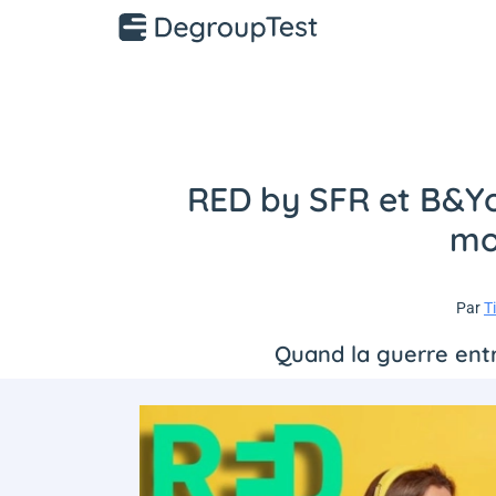
RED by SFR et B&You
mo
Par
T
Quand la guerre entr