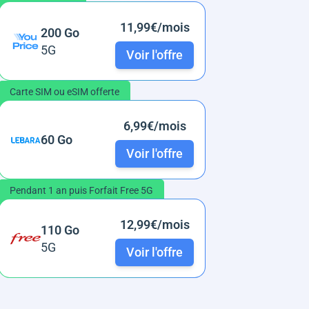
11,99€/mois
200 Go
5G
Voir l'offre
Carte SIM ou eSIM offerte
6,99€/mois
60 Go
Voir l'offre
Pendant 1 an puis Forfait Free 5G
12,99€/mois
110 Go
5G
Voir l'offre