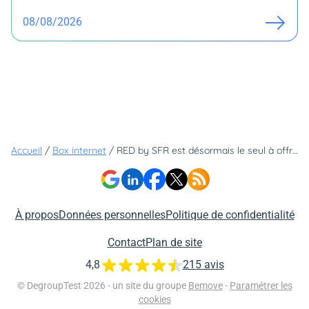
08/08/2026
Accueil
/
Box internet
/
RED by SFR est désormais le seul à offrir deux mois d'abonnement sur sa box internet
À propos
Données personnelles
Politique de confidentialité
Contact
Plan de site
4,8
215 avis
© DegroupTest 2026 - un site du groupe
Bemove
-
Paramétrer les
cookies