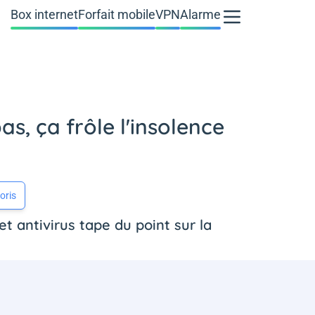
Box internet
Forfait mobile
VPN
Alarme
bas, ça frôle l'insolence
oris
et antivirus tape du point sur la